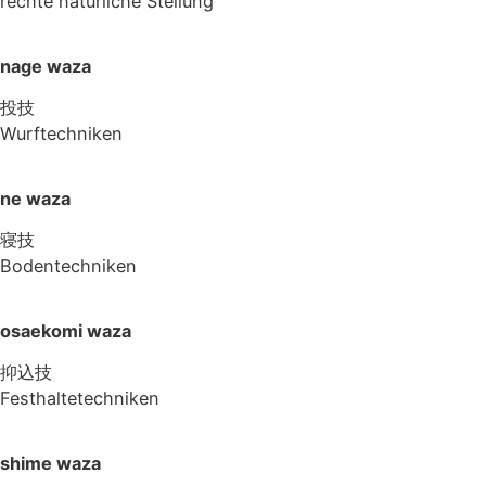
rechte natürliche Stellung
nage waza
投技
Wurftechniken
ne waza
寝技
Bodentechniken
osaekomi waza
抑込技
Festhaltetechniken
shime waza