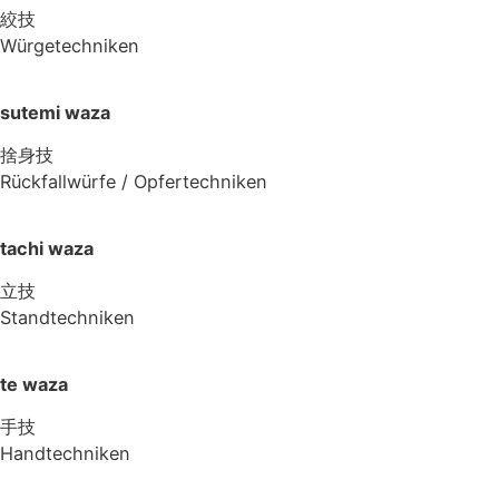
絞技
Würgetechniken
sutemi waza
捨身技
Rückfallwürfe / Opfertechniken
tachi waza
立技
Standtechniken
te waza
手技
Handtechniken