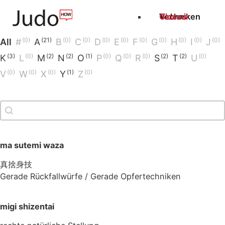
Techniken
Videos
Glossar
[Glossary] Index
(0)
(21)
(0)
(0)
(0)
(0)
(0)
(0)
(0)
(0)
(0)
All
#
A
B
C
D
E
F
G
H
I
J
(3)
(0)
(2)
(2)
(1)
(0)
(0)
(0)
(2)
(2)
(0)
K
L
M
N
O
P
Q
R
S
T
U
(0)
(0)
(0)
(1)
(0)
V
W
X
Y
Z
[Glossary] Suche
Search content
ma sutemi waza
真捨身技
Gerade Rückfallwürfe / Gerade Opfertechniken
migi shizentai