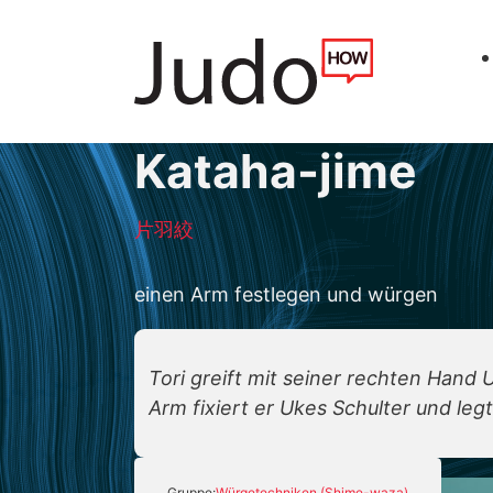
Kataha-jime
片羽絞
einen Arm festlegen und würgen
Tori greift mit seiner rechten Hand
Arm fixiert er Ukes Schulter und le
Gruppe:
Würgetechniken (Shime-waza)