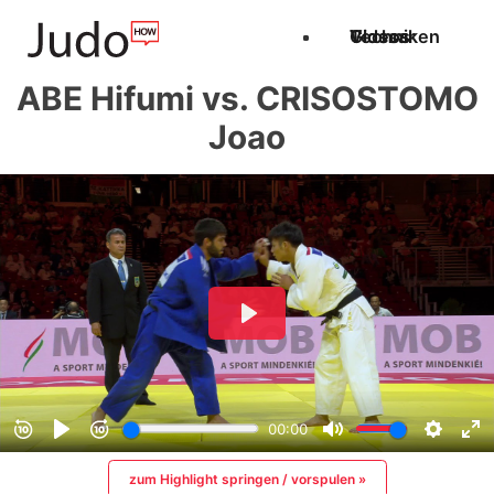
Techniken
Videos
Glossar
ABE Hifumi vs. CRISOSTOMO
Joao
zum Highlight springen / vorspulen »