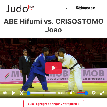
Techniken
Videos
Glossar
ABE Hifumi vs. CRISOSTOMO
Joao
zum Highlight springen / vorspulen »