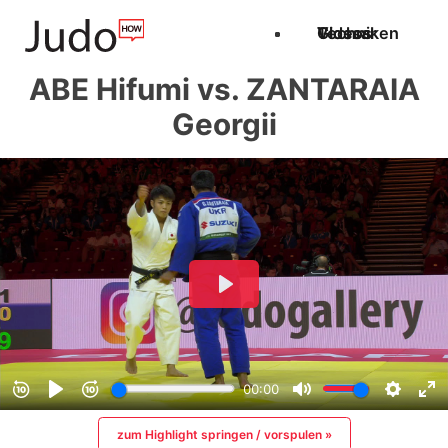
Techniken
Videos
Glossar
ABE Hifumi vs. ZANTARAIA
Georgii
zum Highlight springen / vorspulen »