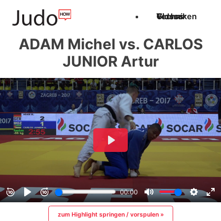
Techniken
Videos
Glossar
ADAM Michel vs. CARLOS
JUNIOR Artur
zum Highlight springen / vorspulen »