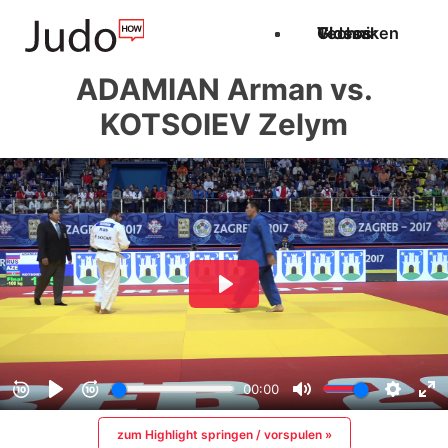
Techniken
Videos
Glossar
ADAMIAN Arman vs.
KOTSOIEV Zelym
zum Highlight springen / vorspulen »