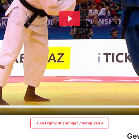
zum Highlight springen / vorspulen »
Ge