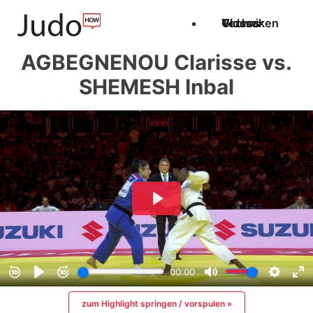
Techniken
Videos
Glossar
AGBEGNENOU Clarisse vs.
SHEMESH Inbal
zum Highlight springen / vorspulen »