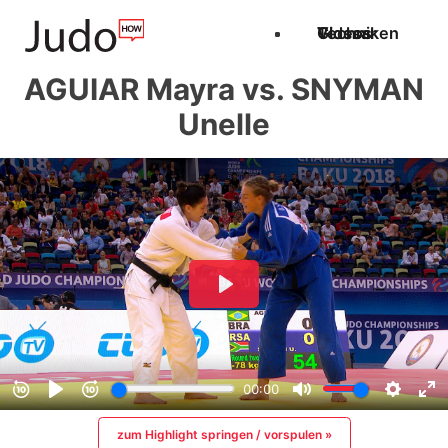
Techniken
Videos
Glossar
AGUIAR Mayra vs. SNYMAN
Unelle
zum Highlight springen / vorspulen »