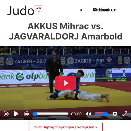
Techniken
Videos
Glossar
AKKUS Mihrac vs.
JAGVARALDORJ Amarbold
zum Highlight springen / vorspulen »