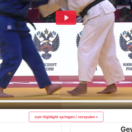
zum Highlight springen / vorspulen »
Ge