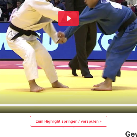
zum Highlight springen / vorspulen »
Ge