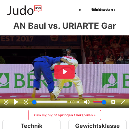
Techniken
Videos
Glossar
AN Baul vs. URIARTE Gar
zum Highlight springen / vorspulen »
Technik
Gewichtsklasse