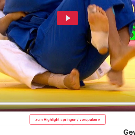
zum Highlight springen / vorspulen »
Ge