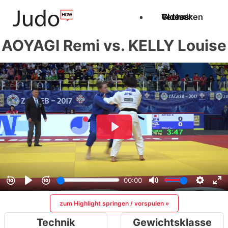
Techniken
Videos
Glossar
AOYAGI Remi vs. KELLY Louise
zum Highlight springen / vorspulen »
Technik
Gewichtsklasse