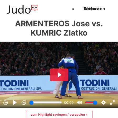
Techniken
Videos
Glossar
ARMENTEROS Jose vs.
KUMRIC Zlatko
zum Highlight springen / vorspulen »