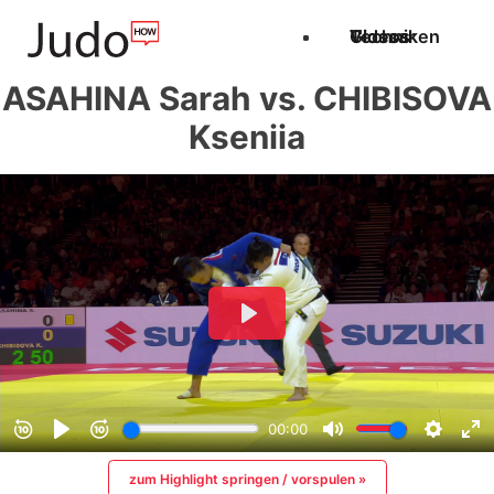
Techniken
Videos
Glossar
ASAHINA Sarah vs. CHIBISOVA
Kseniia
zum Highlight springen / vorspulen »