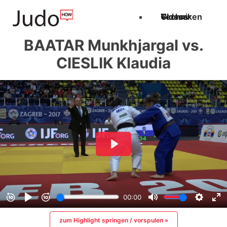
Techniken
Videos
Glossar
BAATAR Munkhjargal vs.
CIESLIK Klaudia
zum Highlight springen / vorspulen »