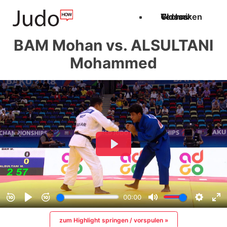
Techniken
Videos
Glossar
BAM Mohan vs. ALSULTANI
Mohammed
zum Highlight springen / vorspulen »