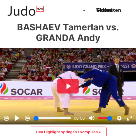
Techniken
Videos
Glossar
BASHAEV Tamerlan vs.
GRANDA Andy
zum Highlight springen / vorspulen »