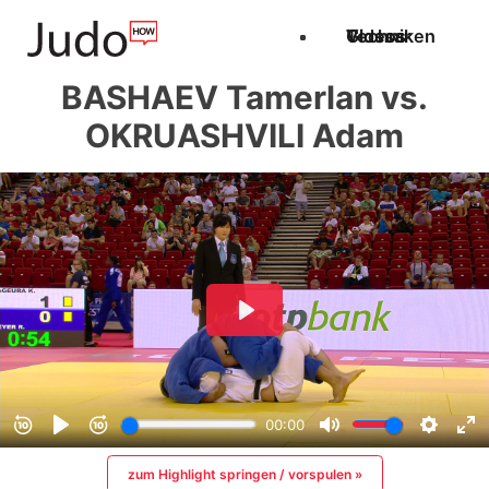
Techniken
Videos
Glossar
BASHAEV Tamerlan vs.
OKRUASHVILI Adam
zum Highlight springen / vorspulen »