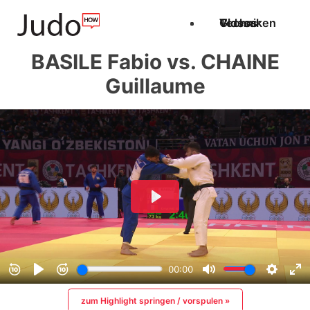
Techniken
Videos
Glossar
BASILE Fabio vs. CHAINE
Guillaume
zum Highlight springen / vorspulen »