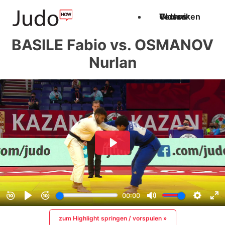
Techniken
Videos
Glossar
BASILE Fabio vs. OSMANOV
Nurlan
zum Highlight springen / vorspulen »