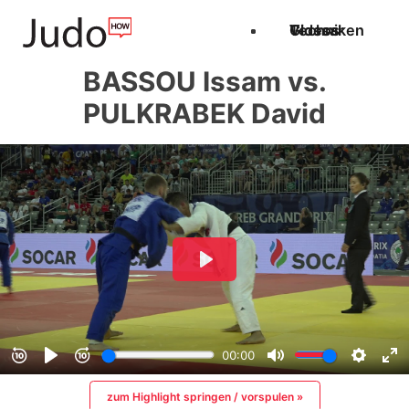
Techniken
Videos
Glossar
BASSOU Issam vs.
PULKRABEK David
zum Highlight springen / vorspulen »