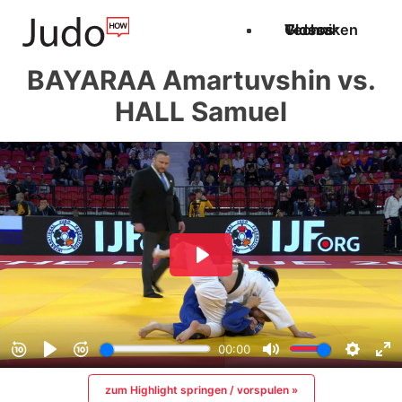
Techniken
Videos
Glossar
BAYARAA Amartuvshin vs.
HALL Samuel
zum Highlight springen / vorspulen »