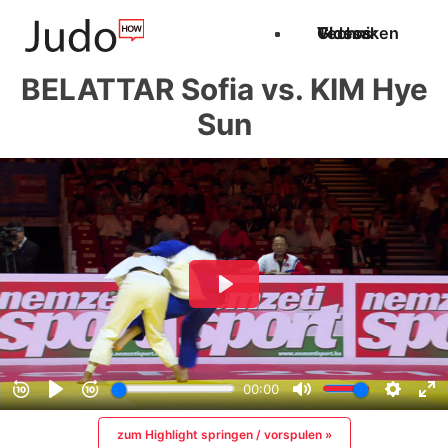
Techniken
Videos
Glossar
BELATTAR Sofia vs. KIM Hye
Sun
zum Highlight springen / vorspulen »