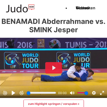
Techniken
Videos
Glossar
BENAMADI Abderrahmane vs.
SMINK Jesper
zum Highlight springen / vorspulen »