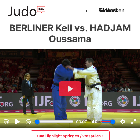
Techniken
Videos
Glossar
BERLINER Kell vs. HADJAM
Oussama
zum Highlight springen / vorspulen »