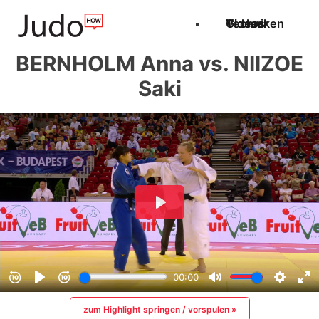
Techniken
Videos
Glossar
BERNHOLM Anna vs. NIIZOE
Saki
zum Highlight springen / vorspulen »