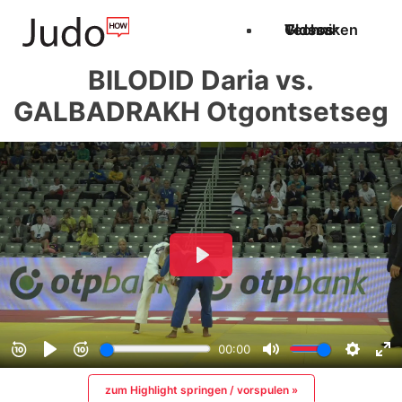
Techniken
Videos
Glossar
BILODID Daria vs.
GALBADRAKH Otgontsetseg
zum Highlight springen / vorspulen »