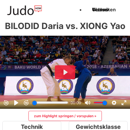
Techniken
Videos
Glossar
BILODID Daria vs. XIONG Yao
zum Highlight springen / vorspulen »
Technik
Gewichtsklasse