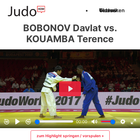
Techniken
Videos
Glossar
BOBONOV Davlat vs.
KOUAMBA Terence
zum Highlight springen / vorspulen »