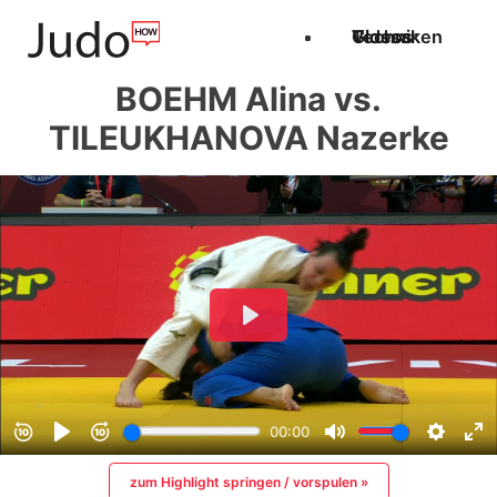
Techniken
Videos
Glossar
BOEHM Alina vs.
TILEUKHANOVA Nazerke
zum Highlight springen / vorspulen »