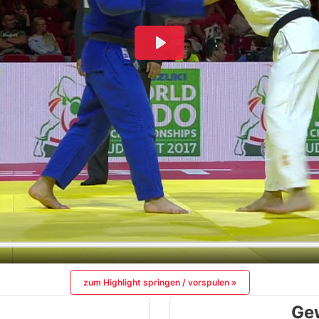
zum Highlight springen / vorspulen »
Ge