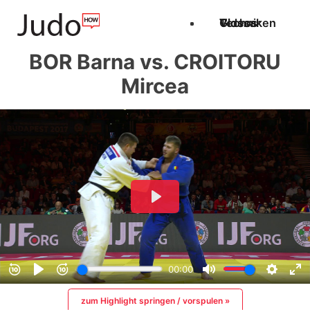
Techniken
Videos
Glossar
BOR Barna vs. CROITORU
Mircea
zum Highlight springen / vorspulen »