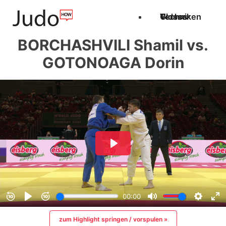
Techniken
Videos
Glossar
BORCHASHVILI Shamil vs.
GOTONOAGA Dorin
zum Highlight springen / vorspulen »