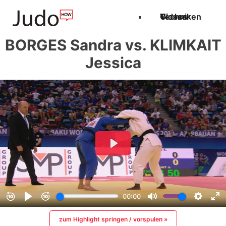
Techniken
Videos
Glossar
BORGES Sandra vs. KLIMKAIT
Jessica
zum Highlight springen / vorspulen »