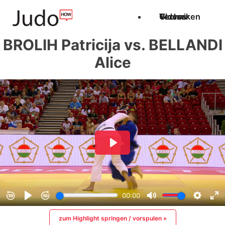
Techniken
Videos
Glossar
BROLIH Patricija vs. BELLANDI
Alice
zum Highlight springen / vorspulen »