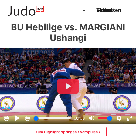
Techniken
Videos
Glossar
BU Hebilige vs. MARGIANI
Ushangi
zum Highlight springen / vorspulen »