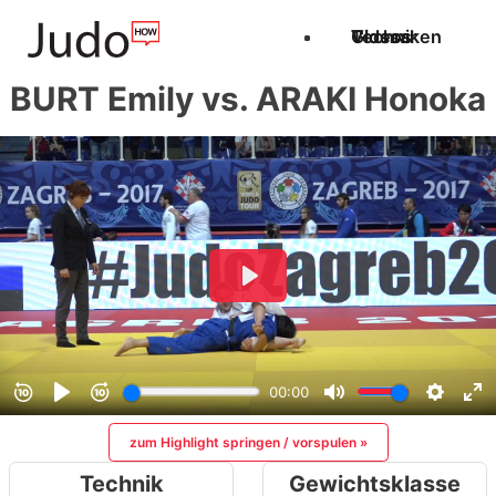
Techniken
Videos
Glossar
BURT Emily vs. ARAKI Honoka
zum Highlight springen / vorspulen »
Technik
Gewichtsklasse