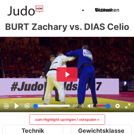
Techniken
Videos
Glossar
BURT Zachary vs. DIAS Celio
zum Highlight springen / vorspulen »
Technik
Gewichtsklasse