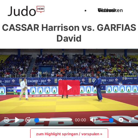
Techniken
Videos
Glossar
CASSAR Harrison vs. GARFIAS
David
zum Highlight springen / vorspulen »