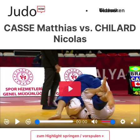
Techniken
Videos
Glossar
CASSE Matthias vs. CHILARD
Nicolas
zum Highlight springen / vorspulen »