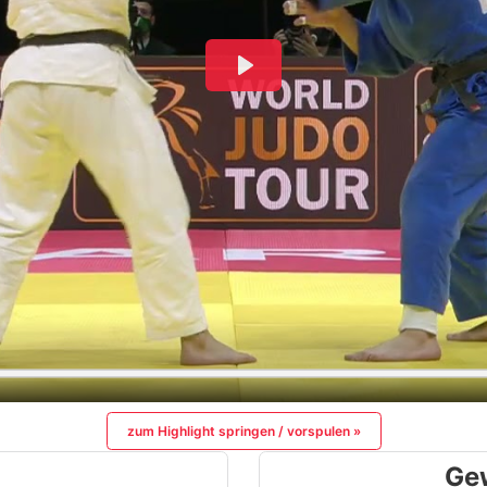
zum Highlight springen / vorspulen »
Ge