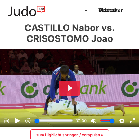
Techniken
Videos
Glossar
CASTILLO Nabor vs.
CRISOSTOMO Joao
zum Highlight springen / vorspulen »