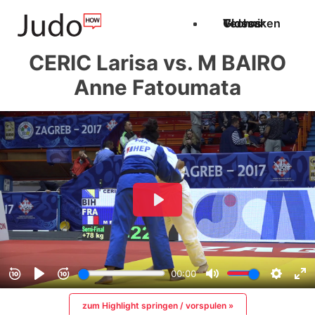
Techniken
Videos
Glossar
CERIC Larisa vs. M BAIRO
Anne Fatoumata
zum Highlight springen / vorspulen »