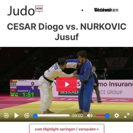
Techniken
Videos
Glossar
CESAR Diogo vs. NURKOVIC
Jusuf
zum Highlight springen / vorspulen »