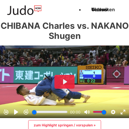
Techniken
Videos
Glossar
CHIBANA Charles vs. NAKANO
Shugen
zum Highlight springen / vorspulen »