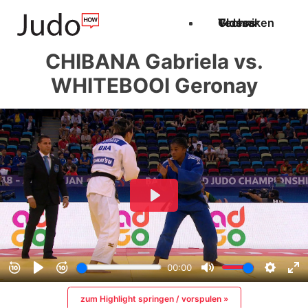
Techniken
Videos
Glossar
CHIBANA Gabriela vs.
WHITEBOOI Geronay
zum Highlight springen / vorspulen »